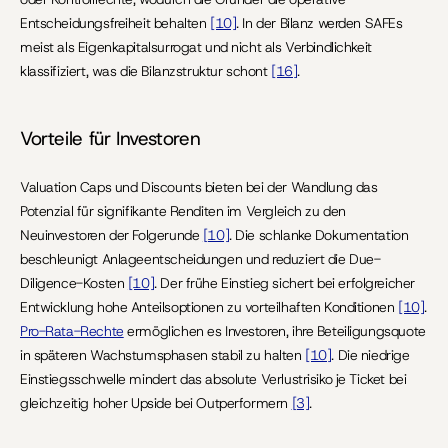
Entscheidungsfreiheit behalten 
[10]
. In der Bilanz werden SAFEs 
meist als Eigenkapitalsurrogat und nicht als Verbindlichkeit 
klassifiziert, was die Bilanzstruktur schont 
[16]
.
Vorteile für Investoren
Valuation Caps und Discounts bieten bei der Wandlung das 
Potenzial für signifikante Renditen im Vergleich zu den 
Neuinvestoren der Folgerunde 
[10]
. Die schlanke Dokumentation 
beschleunigt Anlageentscheidungen und reduziert die Due-
Diligence-Kosten 
[10]
. Der frühe Einstieg sichert bei erfolgreicher 
Entwicklung hohe Anteilsoptionen zu vorteilhaften Konditionen 
[10]
. 
Pro-Rata-Rechte
 ermöglichen es Investoren, ihre Beteiligungsquote 
in späteren Wachstumsphasen stabil zu halten 
[10]
. Die niedrige 
Einstiegsschwelle mindert das absolute Verlustrisiko je Ticket bei 
gleichzeitig hoher Upside bei Outperformern 
[3]
.