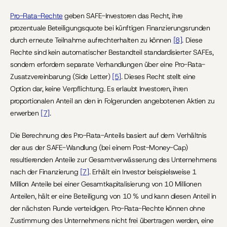
Pro-Rata-Rechte
 geben SAFE-Investoren das Recht, ihre 
prozentuale Beteiligungsquote bei künftigen Finanzierungsrunden 
durch erneute Teilnahme aufrechterhalten zu können 
[8]
. Diese 
Rechte sind kein automatischer Bestandteil standardisierter SAFEs, 
sondern erfordern separate Verhandlungen über eine Pro-Rata-
Zusatzvereinbarung (Side Letter) 
[5]
. Dieses Recht stellt eine 
Option dar, keine Verpflichtung. Es erlaubt Investoren, ihren 
proportionalen Anteil an den in Folgerunden angebotenen Aktien zu 
erwerben 
[7]
.
Die Berechnung des Pro-Rata-Anteils basiert auf dem Verhältnis 
der aus der SAFE-Wandlung (bei einem Post-Money-Cap) 
resultierenden Anteile zur Gesamtverwässerung des Unternehmens 
nach der Finanzierung 
[7]
. Erhält ein Investor beispielsweise 1 
Million Anteile bei einer Gesamtkapitalisierung von 10 Millionen 
Anteilen, hält er eine Beteiligung von 10 % und kann diesen Anteil in 
der nächsten Runde verteidigen. Pro-Rata-Rechte können ohne 
Zustimmung des Unternehmens nicht frei übertragen werden, eine 