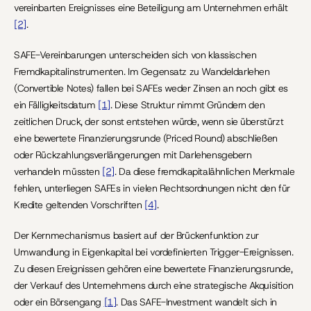
vereinbarten Ereignisses eine Beteiligung am Unternehmen erhält 
[2]
.
SAFE-Vereinbarungen unterscheiden sich von klassischen 
Fremdkapitalinstrumenten. Im Gegensatz zu Wandeldarlehen 
(Convertible Notes) fallen bei SAFEs weder Zinsen an noch gibt es 
ein Fälligkeitsdatum 
[1]
. Diese Struktur nimmt Gründern den 
zeitlichen Druck, der sonst entstehen würde, wenn sie überstürzt 
eine bewertete Finanzierungsrunde (Priced Round) abschließen 
oder Rückzahlungsverlängerungen mit Darlehensgebern 
verhandeln müssten 
[2]
. Da diese fremdkapitalähnlichen Merkmale 
fehlen, unterliegen SAFEs in vielen Rechtsordnungen nicht den für 
Kredite geltenden Vorschriften 
[4]
.
Der Kernmechanismus basiert auf der Brückenfunktion zur 
Umwandlung in Eigenkapital bei vordefinierten Trigger-Ereignissen. 
Zu diesen Ereignissen gehören eine bewertete Finanzierungsrunde, 
der Verkauf des Unternehmens durch eine strategische Akquisition 
oder ein Börsengang 
[1]
. Das SAFE-Investment wandelt sich in 