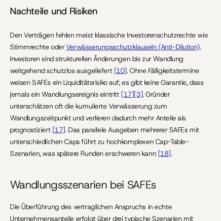
Nachteile und Risiken
Den Verträgen fehlen meist klassische Investorenschutzrechte wie 
Stimmrechte oder 
Verwässerungsschutzklauseln (Anti-Dilution)
. 
Investoren sind strukturellen Änderungen bis zur Wandlung 
weitgehend schutzlos ausgeliefert 
[10]
. Ohne Fälligkeitstermine 
weisen SAFEs ein Liquiditätsrisiko auf; es gibt keine Garantie, dass 
jemals ein Wandlungsereignis eintritt 
[17]
[3]
. Gründer 
unterschätzen oft die kumulierte Verwässerung zum 
Wandlungszeitpunkt und verlieren dadurch mehr Anteile als 
prognostiziert 
[17]
. Das parallele Ausgeben mehrerer SAFEs mit 
unterschiedlichen Caps führt zu hochkomplexen Cap-Table-
Szenarien, was spätere Runden erschweren kann 
[18]
.
Wandlungsszenarien bei SAFEs
Die Überführung des vertraglichen Anspruchs in echte 
Unternehmensanteile erfolgt über drei typische Szenarien mit 