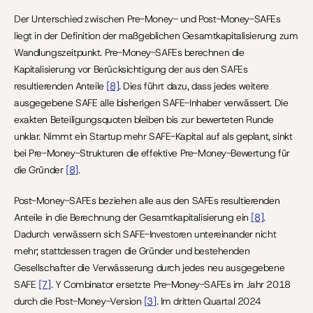
Der Unterschied zwischen Pre-Money- und Post-Money-SAFEs 
liegt in der Definition der maßgeblichen Gesamtkapitalisierung zum 
Wandlungszeitpunkt. Pre-Money-SAFEs berechnen die 
Kapitalisierung vor Berücksichtigung der aus den SAFEs 
resultierenden Anteile 
[8]
. Dies führt dazu, dass jedes weitere 
ausgegebene SAFE alle bisherigen SAFE-Inhaber verwässert. Die 
exakten Beteiligungsquoten bleiben bis zur bewerteten Runde 
unklar. Nimmt ein Startup mehr SAFE-Kapital auf als geplant, sinkt 
bei Pre-Money-Strukturen die effektive Pre-Money-Bewertung für 
die Gründer 
[8]
.
Post-Money-SAFEs beziehen alle aus den SAFEs resultierenden 
Anteile in die Berechnung der Gesamtkapitalisierung ein 
[8]
. 
Dadurch verwässern sich SAFE-Investoren untereinander nicht 
mehr; stattdessen tragen die Gründer und bestehenden 
Gesellschafter die Verwässerung durch jedes neu ausgegebene 
SAFE 
[7]
. Y Combinator ersetzte Pre-Money-SAFEs im Jahr 2018 
durch die Post-Money-Version 
[3]
. Im dritten Quartal 2024 