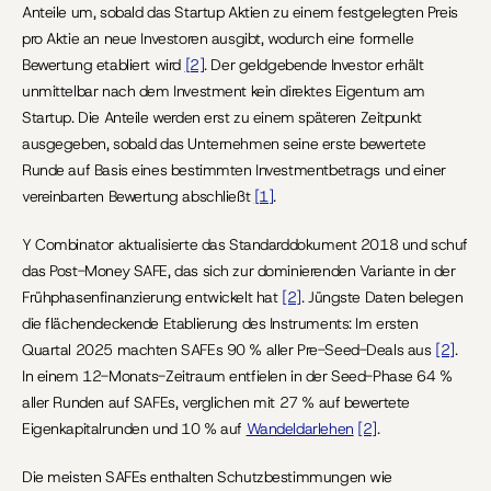
Anteile um, sobald das Startup Aktien zu einem festgelegten Preis 
pro Aktie an neue Investoren ausgibt, wodurch eine formelle 
Bewertung etabliert wird 
[2]
. Der geldgebende Investor erhält 
unmittelbar nach dem Investment kein direktes Eigentum am 
Startup. Die Anteile werden erst zu einem späteren Zeitpunkt 
ausgegeben, sobald das Unternehmen seine erste bewertete 
Runde auf Basis eines bestimmten Investmentbetrags und einer 
vereinbarten Bewertung abschließt 
[1]
.
Y Combinator aktualisierte das Standarddokument 2018 und schuf 
das Post-Money SAFE, das sich zur dominierenden Variante in der 
Frühphasenfinanzierung entwickelt hat 
[2]
. Jüngste Daten belegen 
die flächendeckende Etablierung des Instruments: Im ersten 
Quartal 2025 machten SAFEs 90 % aller Pre-Seed-Deals aus 
[2]
. 
In einem 12-Monats-Zeitraum entfielen in der Seed-Phase 64 % 
aller Runden auf SAFEs, verglichen mit 27 % auf bewertete 
Eigenkapitalrunden und 10 % auf 
Wandeldarlehen
[2]
.
Die meisten SAFEs enthalten Schutzbestimmungen wie 