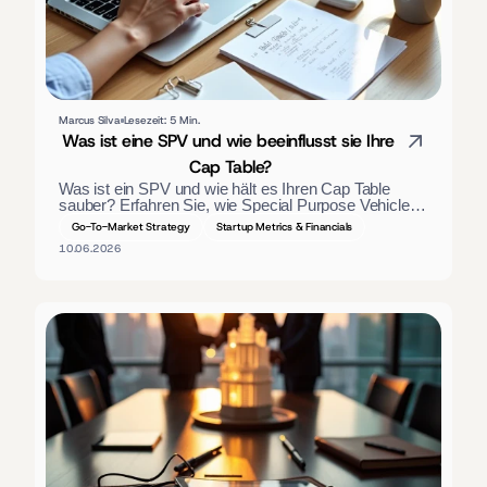
Marcus Silva
Lesezeit: 5 Min.
Was ist eine SPV und wie beeinflusst sie Ihre 
Cap Table?
Was ist ein SPV und wie hält es Ihren Cap Table 
sauber? Erfahren Sie, wie Special Purpose Vehicles 
Investoren bündeln, wie sie steuerlich behandelt 
Go-To-Market Strategy
Startup Metrics & Financials
werden und wann Gründer ein solches nutzen 
10.06.2026
sollten.