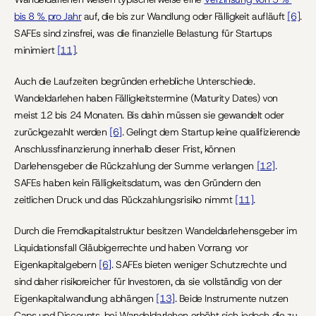
bis 8 % pro Jahr
 auf, die bis zur Wandlung oder Fälligkeit aufläuft 
[6]
. 
SAFEs sind zinsfrei, was die finanzielle Belastung für Startups 
minimiert 
[11]
.
Auch die Laufzeiten begründen erhebliche Unterschiede. 
Wandeldarlehen haben Fälligkeitstermine (Maturity Dates) von 
meist 12 bis 24 Monaten. Bis dahin müssen sie gewandelt oder 
zurückgezahlt werden 
[6]
. Gelingt dem Startup keine qualifizierende 
Anschlussfinanzierung innerhalb dieser Frist, können 
Darlehensgeber die Rückzahlung der Summe verlangen 
[12]
. 
SAFEs haben kein Fälligkeitsdatum, was den Gründern den 
zeitlichen Druck und das Rückzahlungsrisiko nimmt 
[11]
.
Durch die Fremdkapitalstruktur besitzen Wandeldarlehensgeber im 
Liquidationsfall Gläubigerrechte und haben Vorrang vor 
Eigenkapitalgebern 
[6]
. SAFEs bieten weniger Schutzrechte und 
sind daher risikoreicher für Investoren, da sie vollständig von der 
Eigenkapitalwandlung abhängen 
[13]
. Beide Instrumente nutzen 
Caps und Discounts, bei Wandeldarlehen erhöht sich jedoch die zu 