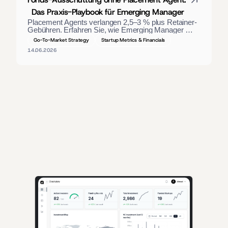
Das Praxis-Playbook für Emerging Manager
Placement Agents verlangen 2,5–3 % plus Retainer-
Gebühren. Erfahren Sie, wie Emerging Manager 
einen Fonds ohne Vermittler auflegen – durch die 
Go-To-Market Strategy
Startup Metrics & Financials
richtigen Materialien, direkte LP-Ansprache und einen 
14.06.2026
strukturierten Closing-Prozess.
KI-gestützte Erkenntnisse für Gründer, die Kapital einwerben, und 
Investoren, die hochwertige Deals suchen.