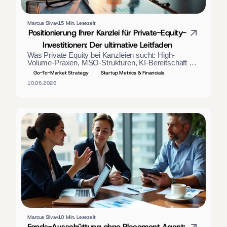
Marcus Silva
15 Min. Lesezeit
Positionierung Ihrer Kanzlei für Private-Equity-
Investitionen: Der ultimative Leitfaden
Was Private Equity bei Kanzleien sucht: High-
Volume-Praxen, MSO-Strukturen, KI-Bereitschaft 
und GAAP-Finanzdaten. Ein Positionierungsleitfaden 
Go-To-Market Strategy
Startup Metrics & Financials
für Kanzleiinhaber.
10.06.2026
Marcus Silva
10 Min. Lesezeit
Fonds-Ausschüttung ohne Placement Agent: 