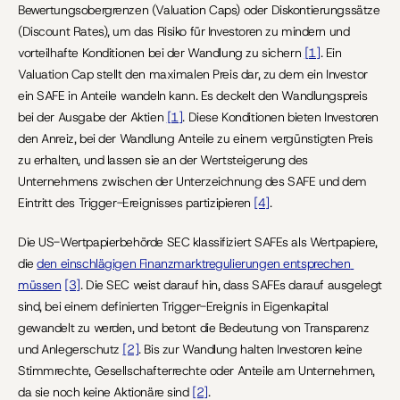
Bewertungsobergrenzen (Valuation Caps) oder Diskontierungssätze 
(Discount Rates), um das Risiko für Investoren zu mindern und 
vorteilhafte Konditionen bei der Wandlung zu sichern 
[1]
. Ein 
Valuation Cap stellt den maximalen Preis dar, zu dem ein Investor 
ein SAFE in Anteile wandeln kann. Es deckelt den Wandlungspreis 
bei der Ausgabe der Aktien 
[1]
. Diese Konditionen bieten Investoren 
den Anreiz, bei der Wandlung Anteile zu einem vergünstigten Preis 
zu erhalten, und lassen sie an der Wertsteigerung des 
Unternehmens zwischen der Unterzeichnung des SAFE und dem 
Eintritt des Trigger-Ereignisses partizipieren 
[4]
.
Die US-Wertpapierbehörde SEC klassifiziert SAFEs als Wertpapiere, 
die 
den einschlägigen Finanzmarktregulierungen entsprechen 
müssen
[3]
. Die SEC weist darauf hin, dass SAFEs darauf ausgelegt 
sind, bei einem definierten Trigger-Ereignis in Eigenkapital 
gewandelt zu werden, und betont die Bedeutung von Transparenz 
und Anlegerschutz 
[2]
. Bis zur Wandlung halten Investoren keine 
Stimmrechte, Gesellschafterrechte oder Anteile am Unternehmen, 
da sie noch keine Aktionäre sind 
[2]
.