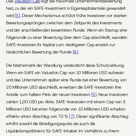
Das 
Valuation Cap
 legt die maximale Unternehmensbewertung 
fest, zu der ein SAFE-Investment in Eigenkapitalanteile gewandelt 
wird 
[5]
. Dieser Mechanismus schützt frühe Investoren vor starken 
Bewertungssprüngen zwischen dem Zeitpunkt des Investments 
und der anschließenden bewerteten Runde. Wenn ein Startup eine 
Folgerunde zu einer Bewertung über dem Cap abschließt, wandeln 
SAFE-Investoren ihr Kapital zum niedrigeren Cap anstatt zur 
tatsächlichen Bewertung der Runde 
[6]
.
Die Mathematik der Wandlung verdeutlicht diese Schutzwirkung. 
Wenn ein SAFE ein Valuation Cap von 10 Millionen USD aufweist 
und das Unternehmen später eine Runde bei einer Bewertung von 
20 Millionen USD abschließt, erwerben die SAFE-Investoren ihre 
Anteile zum halben Preis der neuen Investoren 
[5]
. Neue Investoren 
zahlen 1,00 USD pro Aktie. SAFE-Investoren mit einem Cap von 3 
Millionen USD bei einer Folgerunde von 10 Millionen USD erhalten 
effektiv einen Abschlag von 70 % 
[7]
. Dieser signifikante Abschlag 
erhöht sowohl die Beteiligungsquote als auch die 
Liquidationspräferenz für SAFE-Inhaber im Verhältnis zu ihrem 