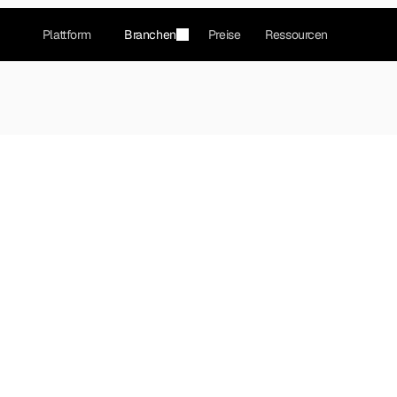
Plattform
Branchen
Preise
Ressourcen
talökosystems
icke ins 
tem
kosystem in Echtzeit — 