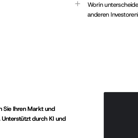
Worin unterscheide
anderen Investorenl
tützte Erkenntnisse für Gründer, die Kapital einwerben, und Investoren, die hochwertige Deals 
n Sie Ihren Markt und 
 Unterstützt durch KI und 