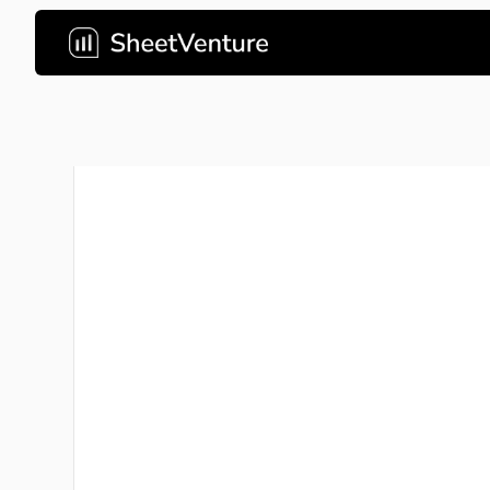
Echtzeit-Karte des Startup- und Kapi
Echtzeit-Einbl
Ökosys
Sehen Sie das gesamte Private-Market-Ö