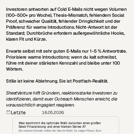
Investoren antworten auf Cold E-Mails nicht wegen Volumen 
(100–500+ pro Woche), Thesis-Mismatch, fehlendem Social 
Proof, schwacher Qualität, fehlender Dringlichkeit und der 
Präferenz für warme Introductions. Nicht-Antwort ist der 
Standard; Durchbrüche erfordern außergewöhnliche Hooks, 
klaren Fit und Kürze. 
Erwarte selbst mit sehr guten E-Mails nur 1–5 % Antwortrate. 
Priorisiere warme Introductions; wenn du kalt schreibst, 
führe mit deiner stärksten Kennzahl und bleibe unter 100 
Wörtern.
Stille ist keine Ablehnung. Sie ist Postfach-Realität.
SheetVenture hilft Gründern, reaktionsstarke Investoren zu 
identifizieren, damit euer Outreach Menschen erreicht, die 
voraussichtlich engagiert reagieren.
Letzte 
16.05.2026
Aktualisierun
g:
Was bestimmt die optimale Wahl zwischen einer großen 
Seed-Finanzierung und einer kleinen Series A?
Die meisten Gründer treffen die falsche Wahl. So zeigen Phase, Burn 