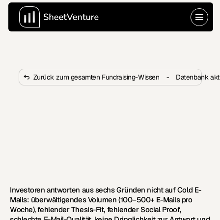
Zurück zum gesamten Fundraising-Wissen
-
Datenbank akti
Warum antworten Investoren 
nicht auf Cold Emails von 
Gründerinnen und Gründern?
Investoren ignorieren Cold Emails aufgrund der hohen 
Menge, eines Thesis-Mismatchs und unzureichender 
Qualität. Erfahren Sie die sechs Gründe – und wie Sie 
dennoch durchdringen.
Investoren antworten aus sechs Gründen nicht auf Cold E-
Mails: überwältigendes Volumen (100–500+ E-Mails pro 
Woche), fehlender Thesis-Fit, fehlender Social Proof, 
schlechte E-Mail-Qualität, keine Dringlichkeit zur Antwort und 