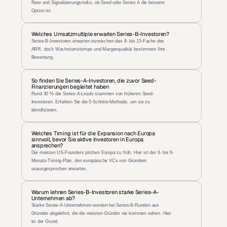
Rate und Signalisierungsrisiko, ob Seed oder Series A die bessere 
Option ist.
Welches Umsatzmultiple erwarten Series-B-Investoren?
Series-B-Investoren erwarten inzwischen das 8- bis 15-Fache des 
ARR, doch Wachstumstempo und Margenqualität bestimmen Ihre 
Bewertung.
So finden Sie Series-A-Investoren, die zuvor Seed-
Finanzierungen begleitet haben
Rund 30 % der Series-A-Leads stammen von früheren Seed-
Investoren. Erfahren Sie die 5-Schritte-Methode, um sie zu 
identifizieren.
Welches Timing ist für die Expansion nach Europa 
sinnvoll, bevor Sie aktive Investoren in Europa 
ansprechen?
Die meisten US-Founders pitchen Europa zu früh. Hier ist der 6- bis 9-
Monats-Timing-Plan, den europäische VCs von Gründern 
unausgesprochen erwarten.
Warum lehnen Series-B-Investoren starke Series-A-
Unternehmen ab?
Starke Series-A-Unternehmen werden bei Series-B-Runden aus 
Gründen abgelehnt, die die meisten Gründer nie kommen sehen. Hier 
ist der Grund.