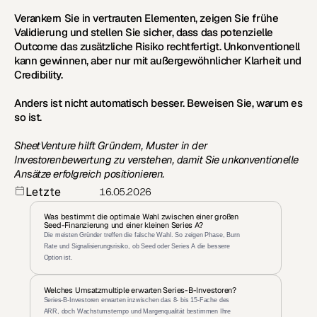
Verankern Sie in vertrauten Elementen, zeigen Sie frühe 
Validierung und stellen Sie sicher, dass das potenzielle 
Outcome das zusätzliche Risiko rechtfertigt. Unkonventionell 
kann gewinnen, aber nur mit außergewöhnlicher Klarheit und 
Credibility.
Anders ist nicht automatisch besser. Beweisen Sie, warum es 
so ist.
SheetVenture hilft Gründern, Muster in der 
Investorenbewertung zu verstehen, damit Sie unkonventionelle 
Ansätze erfolgreich positionieren.
Letzte 
16.05.2026
Aktualisierun
g:
Was bestimmt die optimale Wahl zwischen einer großen 
Seed-Finanzierung und einer kleinen Series A?
Die meisten Gründer treffen die falsche Wahl. So zeigen Phase, Burn 
Rate und Signalisierungsrisiko, ob Seed oder Series A die bessere 
Option ist.
Welches Umsatzmultiple erwarten Series-B-Investoren?
Series-B-Investoren erwarten inzwischen das 8- bis 15-Fache des 
ARR, doch Wachstumstempo und Margenqualität bestimmen Ihre 