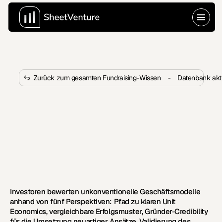
Zurück zum gesamten Fundraising-Wissen
-
Datenbank akti
Wie bewerten Investoren Start-
ups mit unkonventionellen 
Geschäftsmodellen?
Investoren bewerten unkonventionelle Modelle anhand 
von Unit Economics, Vergleichswerten und der 
Glaubwürdigkeit der Gründer. Erfahren Sie die fünf 
Kriterien, mit denen VCs Unternehmen beurteilen.
Investoren bewerten unkonventionelle Geschäftsmodelle 
anhand von fünf Perspektiven: Pfad zu klaren Unit 
Economics, vergleichbare Erfolgsmuster, Gründer-Credibility 
für die Umsetzung neuartiger Ansätze, Validierung des 