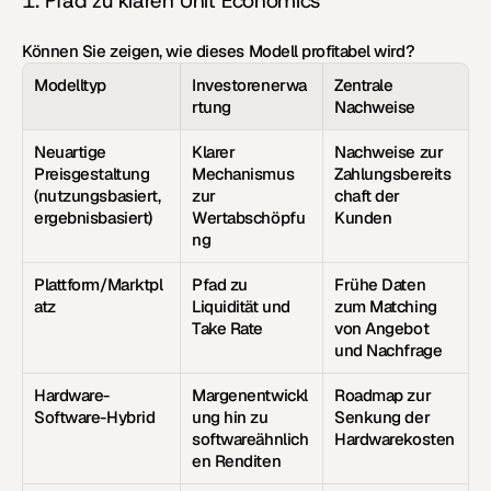
1. Pfad zu klaren Unit Economics
Können Sie zeigen, wie dieses Modell profitabel wird?
Modelltyp
Investorenerwa
Zentrale 
rtung
Nachweise
Neuartige 
Klarer 
Nachweise zur 
Preisgestaltung 
Mechanismus 
Zahlungsbereits
(nutzungsbasiert, 
zur 
chaft der 
ergebnisbasiert)
Wertabschöpfu
Kunden
ng
Plattform/Marktpl
Pfad zu 
Frühe Daten 
atz
Liquidität und 
zum Matching 
Take Rate
von Angebot 
und Nachfrage
Hardware-
Margenentwickl
Roadmap zur 
Software-Hybrid
ung hin zu 
Senkung der 
softwareähnlich
Hardwarekosten
en Renditen