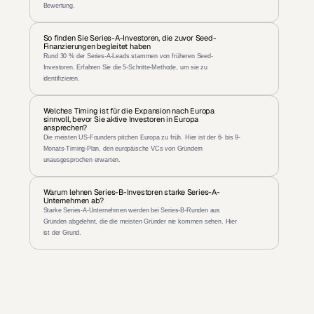
Bewertung.
So finden Sie Series-A-Investoren, die zuvor Seed-
Finanzierungen begleitet haben
Rund 30 % der Series-A-Leads stammen von früheren Seed-
Investoren. Erfahren Sie die 5-Schritte-Methode, um sie zu 
identifizieren.
Welches Timing ist für die Expansion nach Europa 
sinnvoll, bevor Sie aktive Investoren in Europa 
ansprechen?
Die meisten US-Founders pitchen Europa zu früh. Hier ist der 6- bis 9-
Monats-Timing-Plan, den europäische VCs von Gründern 
unausgesprochen erwarten.
Warum lehnen Series-B-Investoren starke Series-A-
Unternehmen ab?
Starke Series-A-Unternehmen werden bei Series-B-Runden aus 
Gründen abgelehnt, die die meisten Gründer nie kommen sehen. Hier 
ist der Grund.