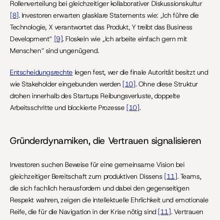
Rollenverteilung bei gleichzeitiger kollaborativer Diskussionskultur 
[8]
. Investoren erwarten glasklare Statements wie: „Ich führe die 
Technologie, X verantwortet das Produkt, Y treibt das Business 
Development“ 
[9]
. Floskeln wie „Ich arbeite einfach gern mit 
Menschen“ sind ungenügend.
Entscheidungsrechte
 legen fest, wer die finale Autorität besitzt und 
wie Stakeholder eingebunden werden 
[10]
. Ohne diese Struktur 
drohen innerhalb des Startups Reibungsverluste, doppelte 
Arbeitsschritte und blockierte Prozesse 
[10]
.
Gründerdynamiken, die Vertrauen signalisieren
Investoren suchen Beweise für eine gemeinsame Vision bei 
gleichzeitiger Bereitschaft zum produktiven Dissens 
[11]
. Teams, 
die sich fachlich herausfordern und dabei den gegenseitigen 
Respekt wahren, zeigen die intellektuelle Ehrlichkeit und emotionale 
Reife, die für die Navigation in der Krise nötig sind 
[11]
. Vertrauen 