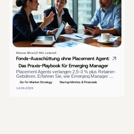
Marcus Silva
10 Min. Lesezeit
Fonds-Ausschüttung ohne Placement Agent: 
Das Praxis-Playbook für Emerging Manager
Placement Agents verlangen 2,5–3 % plus Retainer-
Gebühren. Erfahren Sie, wie Emerging Manager 
einen Fonds ohne Vermittler auflegen – durch die 
Go-To-Market Strategy
Startup Metrics & Financials
richtigen Materialien, direkte LP-Ansprache und einen 
14.06.2026
strukturierten Closing-Prozess.