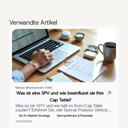
Verwandte Artikel
Marcus Silva
Lesezeit: 5 Min.
Was ist eine SPV und wie beeinflusst sie Ihre 
Cap Table?
Was ist ein SPV und wie hält es Ihren Cap Table 
sauber? Erfahren Sie, wie Special Purpose Vehicles 
Investoren bündeln, wie sie steuerlich behandelt 
Go-To-Market Strategy
Startup Metrics & Financials
werden und wann Gründer ein solches nutzen 
10.06.2026
sollten.