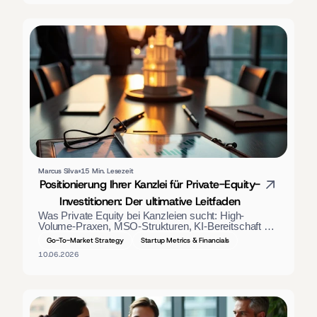
Marcus Silva
15 Min. Lesezeit
Positionierung Ihrer Kanzlei für Private-Equity-
Investitionen: Der ultimative Leitfaden
Was Private Equity bei Kanzleien sucht: High-
Volume-Praxen, MSO-Strukturen, KI-Bereitschaft 
und GAAP-Finanzdaten. Ein Positionierungsleitfaden 
Go-To-Market Strategy
Startup Metrics & Financials
für Kanzleiinhaber.
10.06.2026