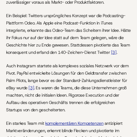
zuverlässiger voraus als Markt- oder Produktfaktoren.
Ein Beispiel: Twitters ursprüngliches Konzept war die Podcasting-
Plattform Odeo. Als Apple eine Podcast-Funktion in iTunes 
integrierte, erkannte das Odeo-Team das Scheitern ihrer Idee. Hätte 
ihr Fokus nur auf der Idee statt auf dem Team gelegen, wäre die 
Geschichte hier zu Ende gewesen. Stattdessen pivotierte das Team 
konsequent und erfand den 140-Zeichen-Dienst Twitter 
[3]
.
Auch Instagram startete als komplexes soziales Netzwerk vor dem 
Pivot. PayPal entwickelte Lösungen für den Geldtransfer zwischen 
Palm Pilots, lange bevor es der Standard-Zahlungsdienstleister für 
eBay wurde 
[3]
. Es waren die Teams, die diese Unternehmen groß 
machten, nicht die initialen Ideen. Rigorose Execution und der 
Aufbau des operativen Geschäfts trennen die erfolgreichen 
Startups von den gescheiterten.
Ein starkes Team mit 
komplementären Kompetenzen
 antizipiert 
Marktveränderungen, erkennt blinde Flecken und pivotierte im 