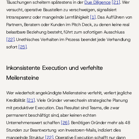
Täuschungen scheitern spätestens in der 
Due Diligence
[21]
. Wer 
versucht, operative Baustellen zu verschweigen, signalisiert 
Intransparenz oder mangelnde Lernfähigkeit 
[1]
. Das Aufführen von 
Partnern, Beratern oder Kunden im Pitch Deck, zu denen keine real 
belastbare Beziehung besteht, führt zum sofortigen Ausschluss 
[22]
. Unethisches Verhalten im Prozess beendet jede Verhandlung 
sofort 
[25]
.
Inkonsistente Execution und verfehlte 
Meilensteine
Wer wiederholt angekündigte Meilensteine verfehlt, verliert jegliche 
Kredibilität 
[21]
. Viele Gründer verwechseln strategische Planung 
mit produktiver Execution. Das Resultat sind Teams, die zwar 
permanent beschäftigt sind, aber keinen echten 
Unternehmenswert schaffen 
[26]
. Benötigen Gründer mehr als 48 
Stunden zur Beantwortung von Investoren-Mails, indiziert dies 
mangelnde Struktur 
[22]
. Operative Execution schafft nur dann 